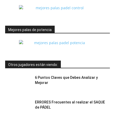
Mejores palas de potencia
Otros jugadores están viendo:
6 Puntos Claves que Debes Analizar y
Mejorar
ERRORES Frecuentes al realizar el SAQUE
de PÁDEL