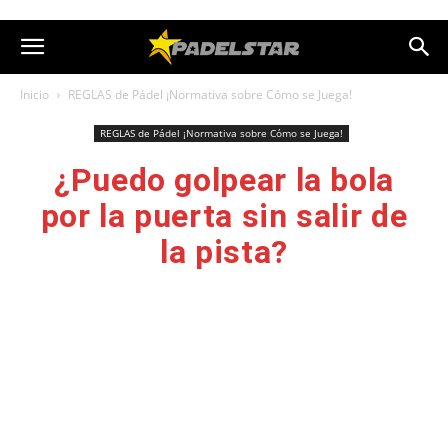
Inicio
REGLAS de Pádel ¡Normativa sobre Cómo se Juega!
REGLAS de Pádel ¡Normativa sobre Cómo se Juega!
¿Puedo golpear la bola
por la puerta sin salir de
la pista?