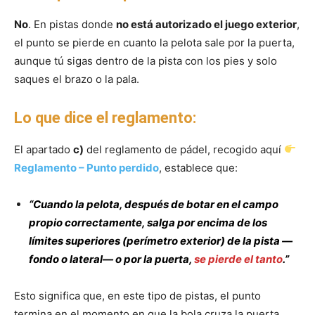
No
. En pistas donde
no está autorizado el juego exterior
,
el punto se pierde en cuanto la pelota sale por la puerta,
aunque tú sigas dentro de la pista con los pies y solo
saques el brazo o la pala.
Lo que dice el reglamento:
El apartado
c)
del reglamento de pádel, recogido aquí
Reglamento – Punto perdido
, establece que:
“Cuando la pelota, después de botar en el campo
propio correctamente, salga por encima de los
límites superiores (perímetro exterior) de la pista —
fondo o lateral— o por la puerta,
se pierde el tanto
.”
Esto significa que, en este tipo de pistas, el punto
termina en el momento en que la bola cruza la puerta