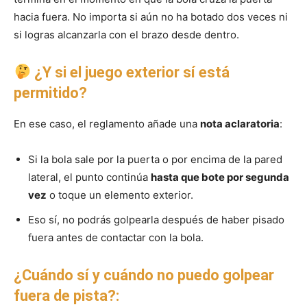
hacia fuera. No importa si aún no ha botado dos veces ni
si logras alcanzarla con el brazo desde dentro.
¿Y si el juego exterior sí está
permitido?
En ese caso, el reglamento añade una
nota aclaratoria
:
Si la bola sale por la puerta o por encima de la pared
lateral, el punto continúa
hasta que bote por segunda
vez
o toque un elemento exterior.
Eso sí, no podrás golpearla después de haber pisado
fuera antes de contactar con la bola.
¿Cuándo sí y cuándo no puedo golpear
fuera de pista?: