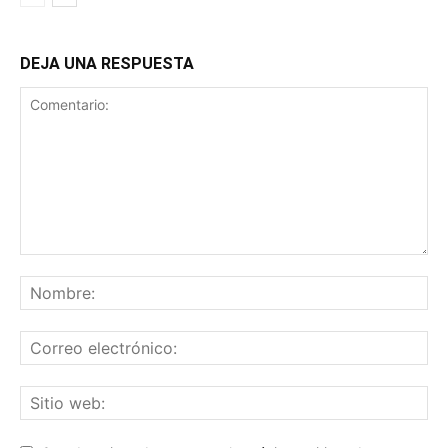
DEJA UNA RESPUESTA