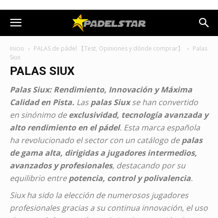
Inicio
PALAS de pádel 【Test, Opiniones y dónde comprar】
Palas
Siux
PALAS SIUX
Palas Siux: Rendimiento, Innovación y Máxima
Calidad en Pista.
Las
palas Siux
se han convertido
en sinónimo de
exclusividad, tecnología avanzada y
alto rendimiento en el pádel
. Esta marca española
ha revolucionado el sector con un catálogo de
palas
de gama alta, dirigidas a jugadores intermedios,
avanzados y profesionales
, destacando por su
equilibrio entre
potencia, control y polivalencia
.
Siux ha sido la elección de numerosos jugadores
profesionales gracias a su continua innovación, el uso