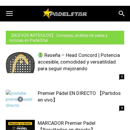
【NUEVOS ARTÍCULOS】 Consejos, análisis de palas y
noticias en PadelStar:
Reseña – Head Concord | Potencia
accesible, comodidad y versatilidad
para seguir mejorando
0
Premier Pádel EN DIRECTO 【Partidos
en vivo】
9
MARCADOR Premier Padel
【Resultados en directo】