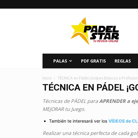
PADELSTAR
PALAS
PDF GRATIS
REGLAS
Inicio
TÉCNICA en Pádel ¡Golpes Básicos a Profesion
TÉCNICA EN PÁDEL ¡G
Técnicas de PÁDEL para
APRENDER a eje
MEJORAR tu Juego.
También te interesará ver los
VÍDEOS de CL
Realizar una técnica perfecta de cada go