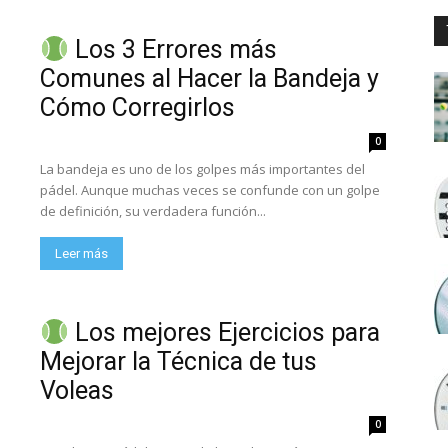
Los 3 Errores más
Comunes al Hacer la Bandeja y
Cómo Corregirlos
0
La bandeja es uno de los golpes más importantes del
pádel. Aunque muchas veces se confunde con un golpe
de definición, su verdadera función...
Leer más
Los mejores Ejercicios para
Mejorar la Técnica de tus
Voleas
0