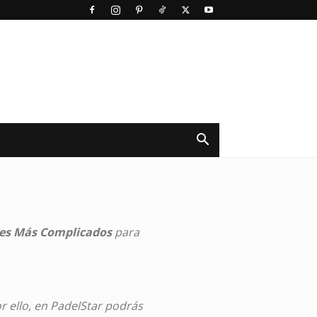
pes Más Complicados
para
r ello, en PadelStar podrás