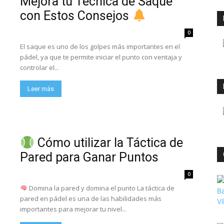
Mejora tu Técnica de Saque
con Estos Consejos
0
El saque es uno de los golpes más importantes en el
pádel, ya que te permite iniciar el punto con ventaja y
controlar el...
Leer más
Cómo utilizar la Táctica de
Pared para Ganar Puntos
0
Domina la pared y domina el punto La táctica de
pared en pádel es una de las habilidades más
importantes para mejorar tu nivel...