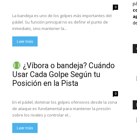
pá
0
c
La bandeja es uno de los golpes más importantes del
a
pádel. Su función principal no es definir el punto de
de
inmediato, sino mantener la...
Leer más
¿Víbora o bandeja? Cuándo
Usar Cada Golpe Según tu
Posición en la Pista
0
En el pádel, dominar los golpes ofensivos desde la zona
de ataque es fundamental para mantener la presión
sobre los rivales y controlar el...
Leer más