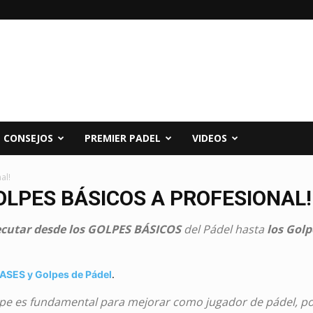
CONSEJOS
PREMIER PADEL
VIDEOS
al!
OLPES BÁSICOS A PROFESIONAL!
cutar desde los GOLPES BÁSICOS
del Pádel hasta
los Gol
ASES y Golpes de Pádel
.
lpe es fundamental para mejorar como jugador de pádel, po