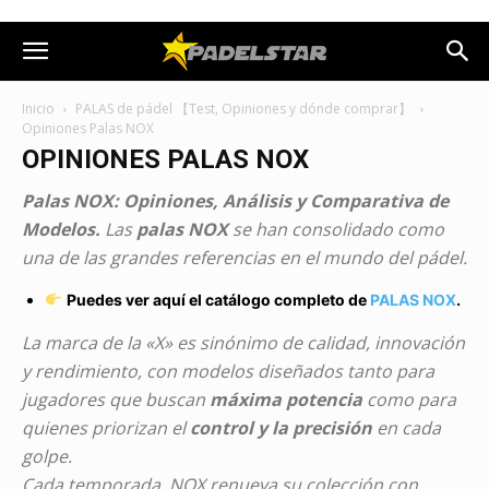
Inicio
PALAS de pádel 【Test, Opiniones y dónde comprar】
Opiniones Palas NOX
OPINIONES PALAS NOX
Palas NOX: Opiniones, Análisis y Comparativa de
Modelos.
Las
palas NOX
se han consolidado como
una de las grandes referencias en el mundo del pádel.
Puedes ver aquí el catálogo completo de
PALAS NOX
.
La marca de la «X» es sinónimo de calidad, innovación
y rendimiento, con modelos diseñados tanto para
jugadores que buscan
máxima potencia
como para
quienes priorizan el
control y la precisión
en cada
golpe.
Cada temporada, NOX renueva su colección con