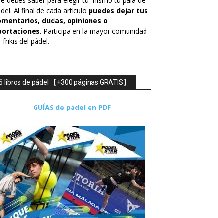
é debes saber para elegir tú mismo tu pala de
del. Al final de cada artículo
puedes dejar tus
omentarios, dudas, opiniones o
portaciones
. Participa en la mayor comunidad
 frikis del pádel.
6 libros de pádel 【+300 páginas GRATIS】
GUÍAS de pádel en PDF