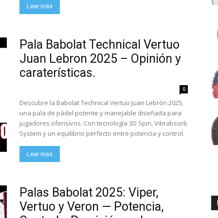
Leer más
Pala Babolat Technical Vertuo
Juan Lebron 2025 – Opinión y
caraterísticas.
0
Descubre la Babolat Technical Vertuo Juan Lebrón 2025,
una pala de pádel potente y manejable diseñada para
jugadores ofensivos. Con tecnología 3D Spin, Vibrabsorb
System y un equilibrio perfecto entre potencia y control.
Leer más
Palas Babolat 2025: Viper,
Vertuo y Veron — Potencia,