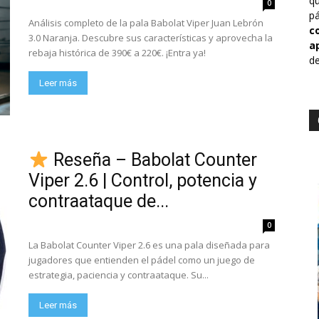
qu
0
pá
Análisis completo de la pala Babolat Viper Juan Lebrón
c
3.0 Naranja. Descubre sus características y aprovecha la
a
rebaja histórica de 390€ a 220€. ¡Entra ya!
de
Leer más
Reseña – Babolat Counter
Viper 2.6 | Control, potencia y
contraataque de...
0
La Babolat Counter Viper 2.6 es una pala diseñada para
jugadores que entienden el pádel como un juego de
estrategia, paciencia y contraataque. Su...
Leer más