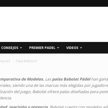
CONSEJOS
PREMIER PADEL
VIDEOS
comprar】
Palas BABOLAT
Comparativa de Modelos.
Las
palas Babolat Pádel
han gana
eriales, siendo una de las marcas más elegidas por jugadore
lización del juego, Babolat ofrece palas diseñadas para pot
lencia.
dad, precisión y potencia
, Babolat cuenta con modelos ad