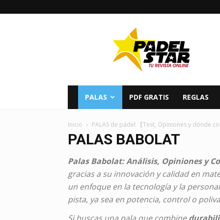
PADELSTAR
PALAS
PDF GRATIS
REGLAS
Inicio
PALAS de pádel 【Test, Opiniones y dónde 
PALAS BABOLAT
Palas Babolat: Análisis, Opiniones y 
gracias a su innovación y calidad en mat
un enfoque en la tecnología y la persona
pista, ya sea en potencia, control o poliva
Si buscas una pala que combine
durabili