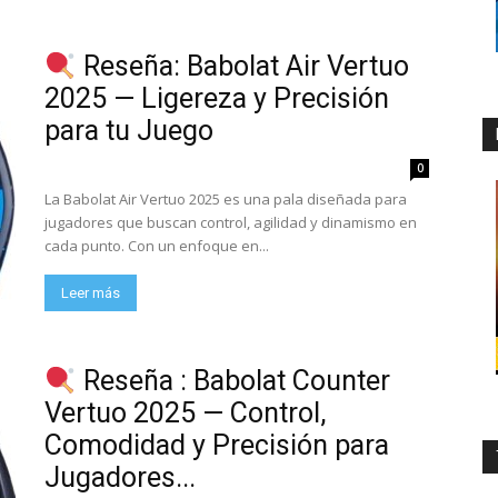
Reseña: Babolat Air Vertuo
2025 — Ligereza y Precisión
para tu Juego
0
La Babolat Air Vertuo 2025 es una pala diseñada para
jugadores que buscan control, agilidad y dinamismo en
cada punto. Con un enfoque en...
Leer más
Reseña : Babolat Counter
Vertuo 2025 — Control,
Comodidad y Precisión para
Jugadores...