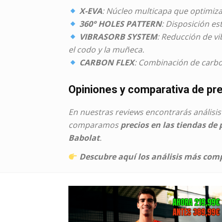
X-EVA
: Núcleo multicapa que optimiza
360° HOLES PATTERN
: Disposición es
VIBRASORB SYSTEM
: Reducción de vi
el codo y la muñeca.
CARBON FLEX
: Combinación de carbon
Opiniones y comparativa de pr
En nuestras reviews encontrarás análisis
comparamos
precios en las tiendas de
Babolat
.
Descubre aquí los análisis más compl