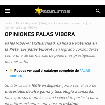
Inicio
PALAS de pádel 【Test, Opiniones y dónde comprar】
Opiniones Palas VIBORA
OPINIONES PALAS VIBORA
Palas Vibor-A: Exclusividad, Calidad y Potencia en
la Pista.
Las
palas Vibor-A
han logrado consolidarse
como una de las marcas de pádel más prestigiosas
del mercado.
Puedes ver aquí el catálogo completo de
PALAS
VIBORA
.
Su fabricación
100% en España
, junto con el uso de
materiales de alta gama y tecnología avanzada
,
hace que sus modelos sean la elección perfecta para
jugadores exigentes que buscan
máximo