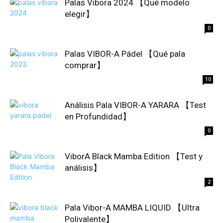
Palas Vibora 2024 【Qué modelo
elegir】
0
Palas VIBOR-A Pádel 【Qué pala
comprar】
10
Análisis Pala VIBOR-A YARARA 【Test
en Profundidad】
0
ViborA Black Mamba Edition 【Test y
análisis】
2
Pala Vibor-A MAMBA LIQUID 【Ultra
Polivalente】