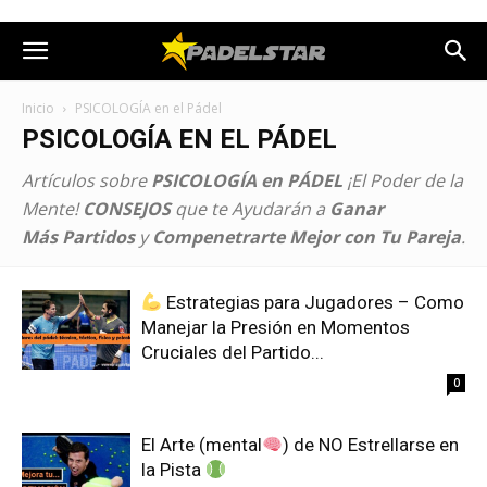
Inicio
PSICOLOGÍA en el Pádel
PSICOLOGÍA EN EL PÁDEL
Artículos sobre
PSICOLOGÍA en PÁDEL
¡El Poder de la
Mente!
CONSEJOS
que te Ayudarán a
Ganar
Más Partidos
y
Compenetrarte Mejor con Tu Pareja
.
Estrategias para Jugadores – Como
Manejar la Presión en Momentos
Cruciales del Partido...
0
El Arte (mental
) de NO Estrellarse en
la Pista