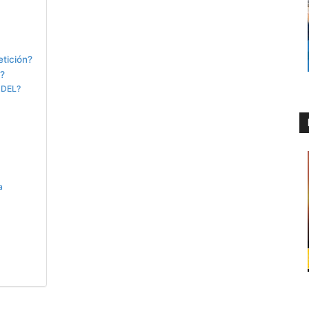
tición?
l?
ÁDEL?
a