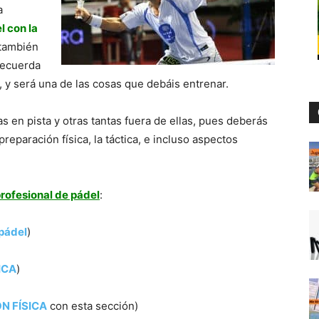
a
l con la
 también
 Recuerda
 y será una de las cosas que debáis entrenar.
as en pista y otras tantas fuera de ellas, pues deberás
eparación física, la táctica, e incluso aspectos
profesional de pádel
:
pádel
)
ICA
)
ÓN FÍSICA
con esta sección)