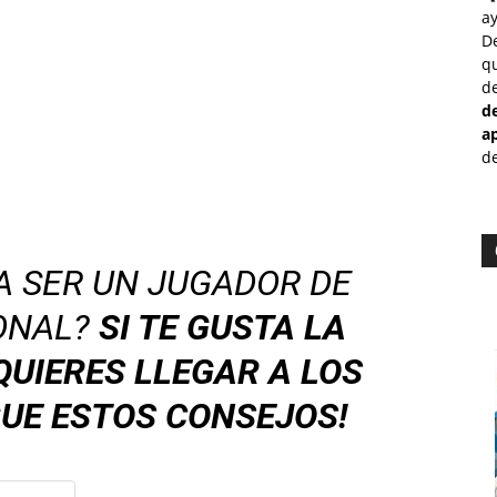
a
D
qu
de
d
a
de
A SER UN JUGADOR DE
ONAL?
SI TE GUSTA LA
QUIERES LLEGAR A LOS
GUE ESTOS CONSEJOS!