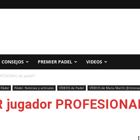
CONSEJOS
PREMIER PADEL
VIDEOS
FESIONAL de pádel?
 Pádel
Pádel. Noticias y artículos
VÍDEOS de Padel
VÍDEOS de Manu Martín [Entrenad
 jugador PROFESIONAL
【