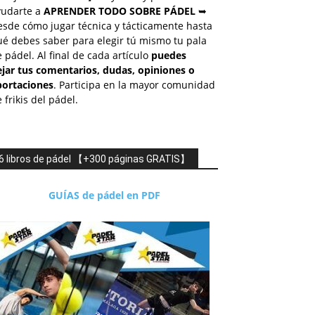
yudarte a
APRENDER TODO SOBRE PÁDEL
➥
esde cómo jugar técnica y tácticamente hasta
é debes saber para elegir tú mismo tu pala
 pádel. Al final de cada artículo
puedes
ejar tus comentarios, dudas, opiniones o
portaciones
. Participa en la mayor comunidad
 frikis del pádel.
6 libros de pádel 【+300 páginas GRATIS】
GUÍAS de pádel en PDF