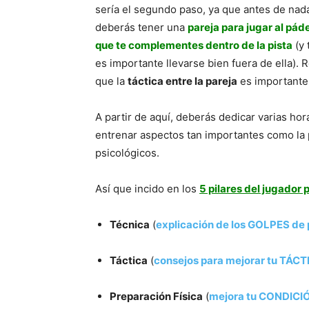
sería el segundo paso, ya que antes de nad
deberás tener una
pareja para jugar al páde
que te complementes dentro de la pista
(y
es importante llevarse bien fuera de ella).
que la
táctica entre la pareja
es importante,
A partir de aquí, deberás dedicar varias hor
entrenar aspectos tan importantes como la pr
psicológicos.
Así que incido en los
5 pilares del jugador 
Técnica
(
explicación de los GOLPES de 
Táctica
(
consejos para mejorar tu TÁCT
Preparación Física
(
mejora tu CONDICI