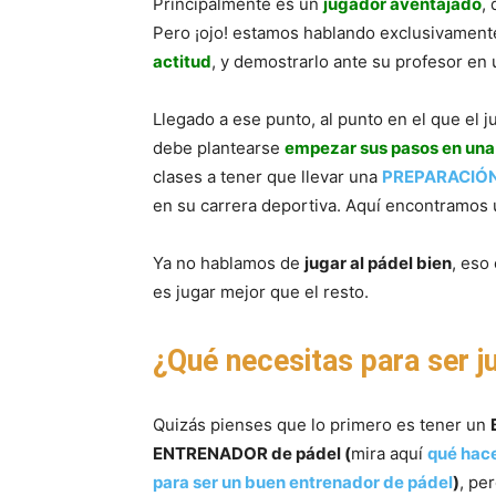
Principalmente es un
jugador aventajado
,
Pero ¡ojo! estamos hablando exclusivamente
actitud
, y demostrarlo ante su profesor en u
Llegado a ese punto, al punto en el que el j
debe plantearse
empezar sus pasos en una
clases a tener que llevar una
PREPARACIÓN 
en su carrera deportiva. Aquí encontramos u
Ya no hablamos de
jugar al pádel bien
, eso
es jugar mejor que el resto.
¿Qué necesitas para ser j
Quizás pienses que lo primero es tener un
ENTRENADOR de pádel (
mira aquí
qué hace
para ser un buen entrenador de pádel
)
, pe