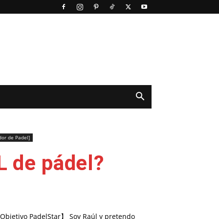
or de Padel]
 de pádel?
Objetivo PadelStar】 Soy Raúl y pretendo