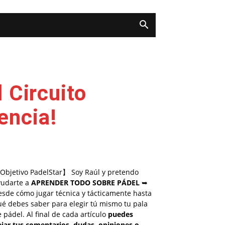
 Circuito
encia!
Objetivo PadelStar】 Soy Raúl y pretendo
yudarte a
APRENDER TODO SOBRE PÁDEL
➥
esde cómo jugar técnica y tácticamente hasta
é debes saber para elegir tú mismo tu pala
 pádel. Al final de cada artículo
puedes
ejar tus comentarios, dudas, opiniones o