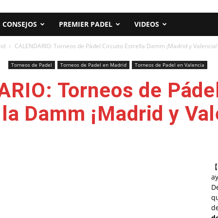
CONSEJOS
PREMIER PADEL
VIDEOS
id
CALENDARIO: Torneos de Pádel Circuito Estrella Damm ¡Madrid y Valencia!
Torneos de Padel
Torneos de Padel en Madrid
Torneos de Padel en Valencia
IO: Torneos de Pádel
lla Damm ¡Madrid y Val
【
a
D
qu
de
d