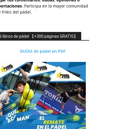
portaciones
. Participa en la mayor comunidad
 frikis del pádel.
6 libros de pádel 【+300 páginas GRATIS】
GUÍAS de pádel en PDF