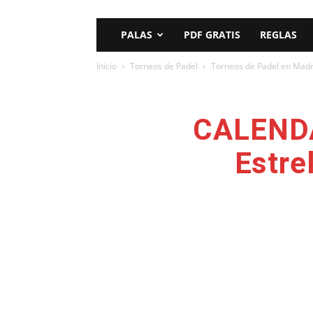
PALAS
PDF GRATIS
REGLAS
Inicio
Torneos de Padel
Torneos de Padel en Madr
CALENDAR
Estre