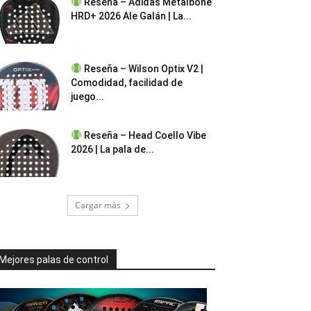
Reseña – Adidas Metalbone
HRD+ 2026 Ale Galán | La...
Reseña – Wilson Optix V2 |
Comodidad, facilidad de
juego...
Reseña – Head Coello Vibe
2026 | La pala de...
Cargar más
Mejores palas de control