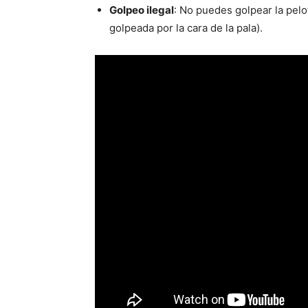
Golpeo ilegal
: No puedes golpear la pelot
golpeada por la cara de la pala).