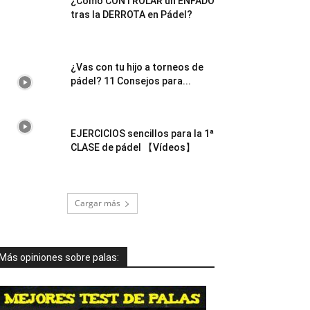
¿Cómo CONTROLAR un ENFADO
tras la DERROTA en Pádel?
¿Vas con tu hijo a torneos de
pádel? 11 Consejos para...
EJERCICIOS sencillos para la 1ª
CLASE de pádel 【Vídeos】
Cargar más
Más opiniones sobre palas: