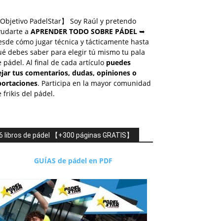
Objetivo PadelStar】 Soy Raúl y pretendo
yudarte a
APRENDER TODO SOBRE PÁDEL
➥
esde cómo jugar técnica y tácticamente hasta
é debes saber para elegir tú mismo tu pala
 pádel. Al final de cada artículo
puedes
ejar tus comentarios, dudas, opiniones o
portaciones
. Participa en la mayor comunidad
 frikis del pádel.
6 libros de pádel 【+300 páginas GRATIS】
GUÍAS de pádel en PDF