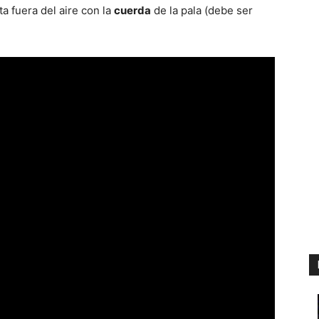
a fuera del aire con la
cuerda
de la pala (debe ser