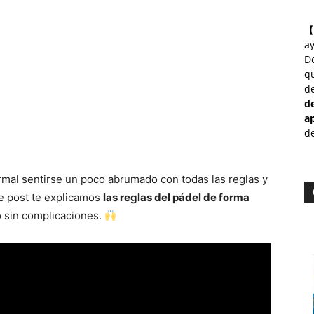
【
a
D
qu
de
d
a
de
rmal sentirse un poco abrumado con todas las reglas y
te post te explicamos
las reglas del pádel de forma
o sin complicaciones.