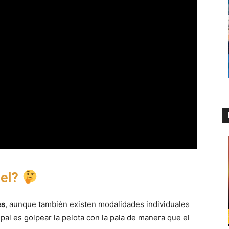
del?
es
, aunque también existen modalidades individuales
pal es golpear la pelota con la pala de manera que el