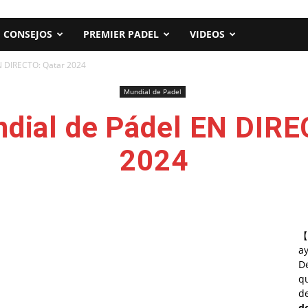
CONSEJOS
PREMIER PADEL
VIDEOS
N DIRECTO: Qatar 2024
Mundial de Padel
dial de Pádel EN DIRE
2024
【
a
D
qu
de
d