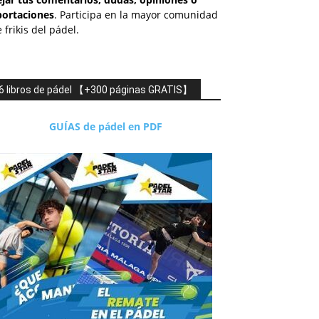
portaciones
. Participa en la mayor comunidad
 frikis del pádel.
6 libros de pádel 【+300 páginas GRATIS】
GUÍAS de pádel en PDF