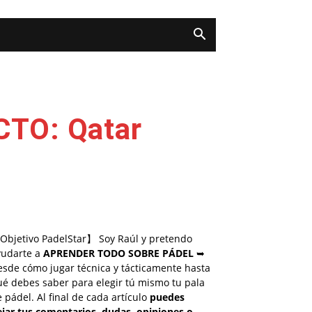
CTO: Qatar
Objetivo PadelStar】 Soy Raúl y pretendo
yudarte a
APRENDER TODO SOBRE PÁDEL
➥
esde cómo jugar técnica y tácticamente hasta
é debes saber para elegir tú mismo tu pala
 pádel. Al final de cada artículo
puedes
ejar tus comentarios, dudas, opiniones o