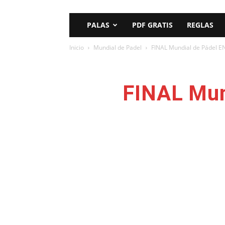
PALAS
PDF GRATIS
REGLAS
Inicio
Mundial de Padel
FINAL Mundial de Pádel E
FINAL Mun