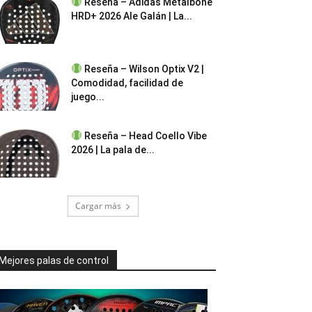
Reseña – Adidas Metalbone
HRD+ 2026 Ale Galán | La...
Reseña – Wilson Optix V2 |
Comodidad, facilidad de
juego...
Reseña – Head Coello Vibe
2026 | La pala de...
Cargar más
Mejores palas de control