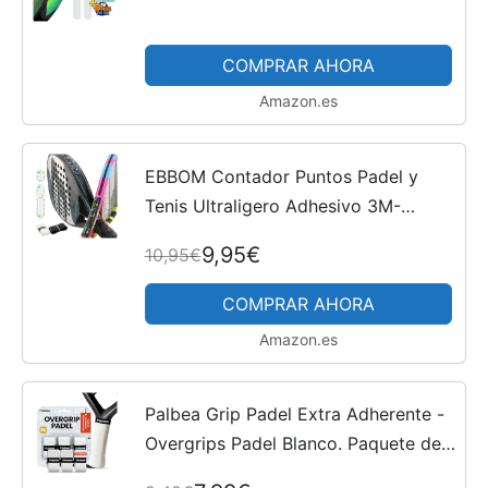
Protector Pala Padel 370 x 35 mm -
Pack de 2 Unidades Fabricados en
COMPRAR AHORA
España - Protector...
Amazon.es
EBBOM Contador Puntos Padel y
Tenis Ultraligero Adhesivo 3M-
Incluye 2 Overgrips B/N y 1
9,95€
10,95€
Limpiador – Adaptable a Todas
Raquetas y Palas - Padel Accesorios
COMPRAR AHORA
-...
Amazon.es
Palbea Grip Padel Extra Adherente -
Overgrips Padel Blanco. Paquete de
3 - Overgrip Padel Alta Absorción del