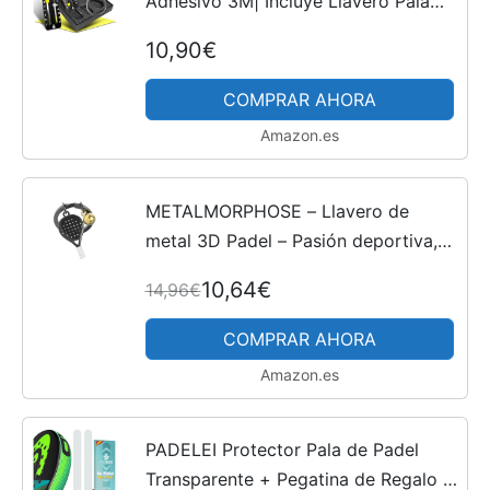
Adhesivo 3M| Incluye Llavero Pala
Padel | Se Adapta a Todas Las
10,90€
Raquetas y Palas | Accesorios Padel
- Marcador Padel -...
COMPRAR AHORA
Amazon.es
METALMORPHOSE – Llavero de
metal 3D Padel – Pasión deportiva,
regalo para hombre, regalo para
10,64€
14,96€
mujer, Negro, talla única, Moderno
COMPRAR AHORA
Amazon.es
PADELEI Protector Pala de Padel
Transparente + Pegatina de Regalo -