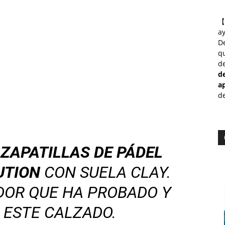
【
a
D
qu
de
d
a
de
S
ZAPATILLAS DE PÁDEL
UTION
CON SUELA CLAY.
DOR QUE HA PROBADO Y
 ESTE CALZADO.