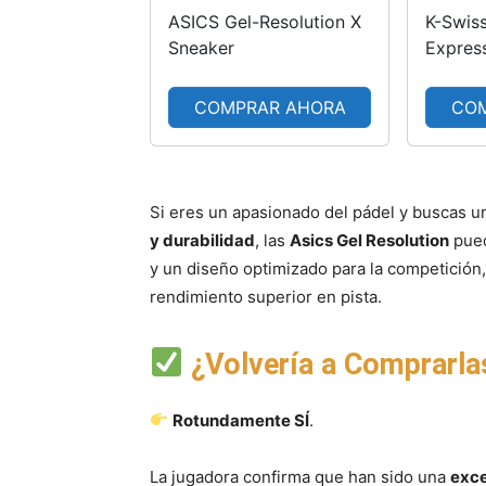
ASICS Gel-Resolution X
K-Swis
Sneaker
Express
de Ten
Color A
COMPRAR AHORA
CO
Blanco,
Si eres un apasionado del pádel y buscas u
y durabilidad
, las
Asics Gel Resolution
pued
y un diseño optimizado para la competición,
rendimiento superior en pista.
¿Volvería a Comprarla
Rotundamente SÍ
.
La jugadora confirma que han sido una
exce