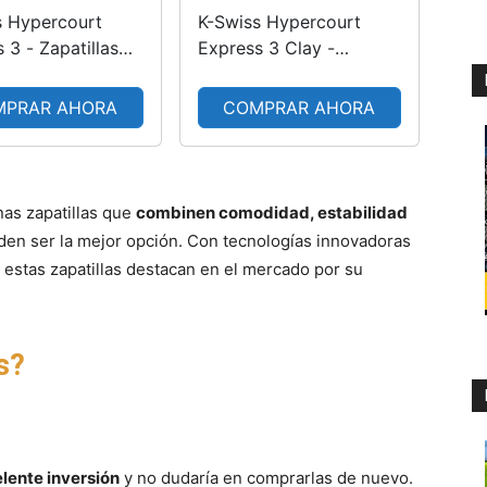
s Hypercourt
K-Swiss Hypercourt
 3 - Zapatillas
Express 3 Clay -
is para Hombre,
Zapatillas de Tenis para
zul, Negro y
Hombre, Color Blanco,
MPRAR AHORA
COMPRAR AHORA
 Talla 42,5 EU
Azul y Plateado, Talla
42 EU
nas zapatillas que
combinen comodidad, estabilidad
en ser la mejor opción. Con tecnologías innovadoras
 estas zapatillas destacan en el mercado por su
s?
lente inversión
y no dudaría en comprarlas de nuevo.