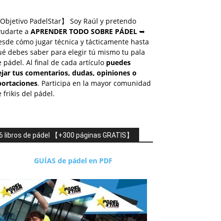
Objetivo PadelStar】 Soy Raúl y pretendo
yudarte a
APRENDER TODO SOBRE PÁDEL
➥
esde cómo jugar técnica y tácticamente hasta
é debes saber para elegir tú mismo tu pala
 pádel. Al final de cada artículo
puedes
ejar tus comentarios, dudas, opiniones o
portaciones
. Participa en la mayor comunidad
 frikis del pádel.
6 libros de pádel 【+300 páginas GRATIS】
GUÍAS de pádel en PDF