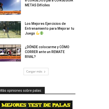
8 CONSEJOS para CONSEGUIR
METAS Difíciles
Los Mejores Ejercicios de
Entrenamiento para Mejorar tu
Juego
¿DÓNDE colocarme y CÓMO
CORRER ante un REMATE
RIVAL?
Cargar más
Más opiniones sobre palas: