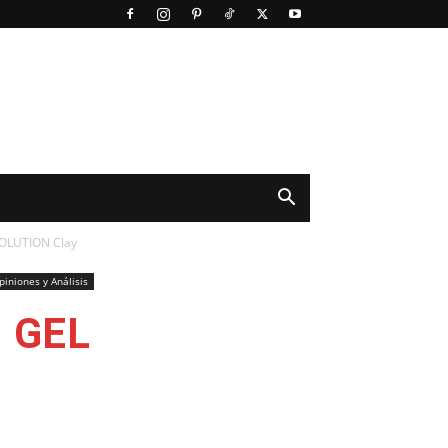
SOLUTION Clay
piniones y Análisis
s GEL