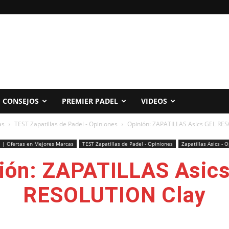
CONSEJOS
PREMIER PADEL
VIDEOS
as
TEST Zapatillas de Padel - Opiniones
Opinión: ZAPATILLAS Asics GEL RE
l | Ofertas en Mejores Marcas
TEST Zapatillas de Padel - Opiniones
Zapatillas Asics - O
ión: ZAPATILLAS Asic
RESOLUTION Clay