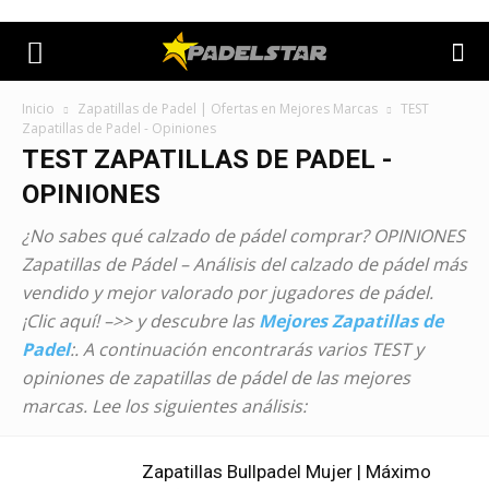
Inicio
Zapatillas de Padel | Ofertas en Mejores Marcas
TEST
Zapatillas de Padel - Opiniones
TEST ZAPATILLAS DE PADEL -
OPINIONES
¿No sabes qué calzado de pádel comprar? OPINIONES
Zapatillas de Pádel – Análisis del calzado de pádel más
vendido y mejor valorado por jugadores de pádel.
¡Clic aquí! –>> y descubre las
Mejores Zapatillas de
Padel
:
. A continuación encontrarás varios TEST y
opiniones de zapatillas de pádel de las mejores
marcas. Lee los siguientes análisis:
Zapatillas Bullpadel Mujer | Máximo