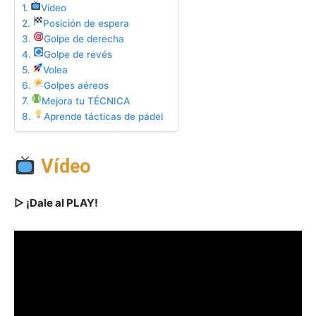
Vídeo
Posición de espera
Golpe de derecha
Golpe de revés
Volea
Golpes aéreos
Mejora tu TÉCNICA
Aprende tácticas de pádel
Vídeo
▷ ¡Dale al PLAY!