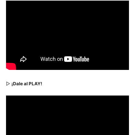
▷
¡Dale al PLAY!