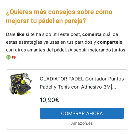
¿Quieres más consejos sobre cómo
mejorar tu pádel en pareja?
Dale
like
si te ha sido útil este post,
comenta
cuál de
estas estrategias ya usas en tus partidos y
compártelo
con otros amantes del pádel. ¡A seguir mejorando juntos!
GLADIATOR PADEL Contador Puntos
Padel y Tenis con Adhesivo 3M|
Incluye Llavero Pala Padel | Se
10,90€
Adapta a Todas Las Raquetas y Palas
| Accesorios Padel -...
COMPRAR AHORA
Amazon.es