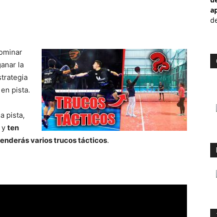
a
de
dominar
ganar la
trategia
en pista.
a pista,
! y
ten
enderás varios trucos tácticos
.