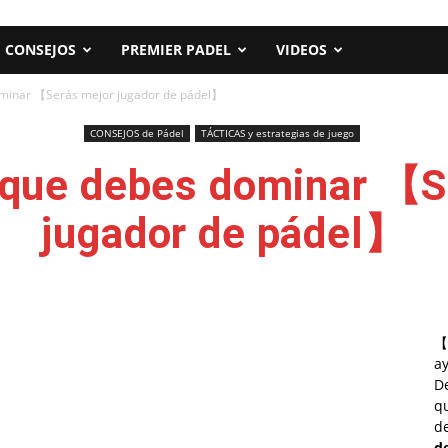
CONSEJOS
PREMIER PADEL
VIDEOS
ominar 【Serás mejor jugador de pádel】
CONSEJOS de Pádel
TÁCTICAS y estrategias de juego
s que debes dominar 【S
jugador de pádel】
【
a
D
qu
de
d