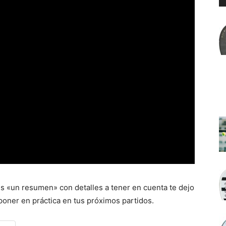
res «un resumen» con detalles a tener en cuenta te dejo
oner en práctica en tus próximos partidos.