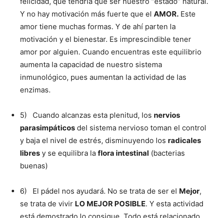
felicidad, que tendría que ser nuestro “estado” natural.
Y no hay motivación más fuerte que el
AMOR.
Este
amor tiene muchas formas. Y de ahí parten la
motivación y el bienestar. Es imprescindible tener
amor por alguien. Cuando encuentras este equilibrio
aumenta la capacidad de nuestro sistema
inmunológico, pues aumentan la actividad de las
enzimas.
5) Cuando alcanzas esta plenitud, los
nervios
parasimpáticos
del sistema nervioso toman el control
y baja el nivel de estrés, disminuyendo los
radicales
libres
y se equilibra la
flora intestinal
(bacterias
buenas)
6) El pádel nos ayudará. No se trata de ser el
Mejor
,
se trata de vivir
LO MEJOR POSIBLE
. Y esta actividad
está demostrado lo consigue. Todo está relacionado.