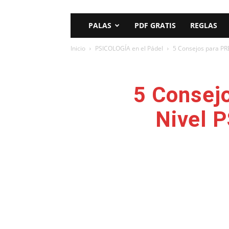
PALAS
PDF GRATIS
REGLAS
Inicio
PSICOLOGÍA en el Pádel
5 Consejos para PR
5 Consej
Nivel P