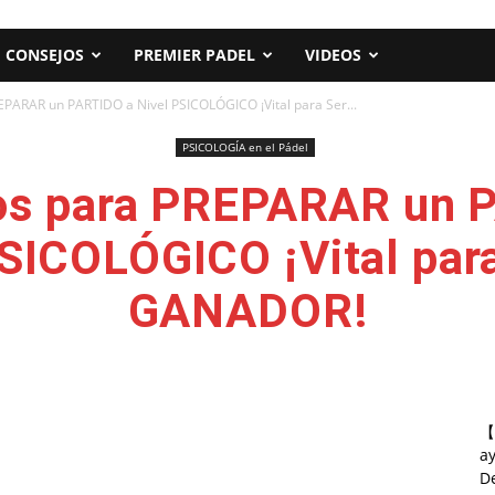
CONSEJOS
PREMIER PADEL
VIDEOS
EPARAR un PARTIDO a Nivel PSICOLÓGICO ¡Vital para Ser...
PSICOLOGÍA en el Pádel
os para PREPARAR un 
SICOLÓGICO ¡Vital par
GANADOR!
【
a
D