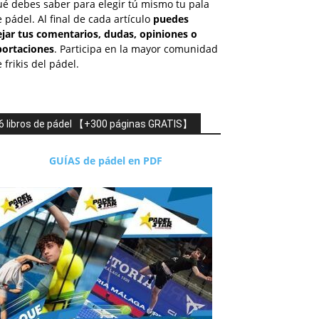
é debes saber para elegir tú mismo tu pala
 pádel. Al final de cada artículo
puedes
ejar tus comentarios, dudas, opiniones o
portaciones
. Participa en la mayor comunidad
 frikis del pádel.
6 libros de pádel 【+300 páginas GRATIS】
GUÍAS de pádel en PDF