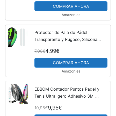
COMPRAR AHORA
Amazon.es
Protector de Pala de Pádel
Transparente y Rugoso, Silicona
Duradera - Cinta de Protección de
4,99€
7,00€
Alto Impacto 35x370mm Ligero y
Fácil de Instalar para Máxima...
COMPRAR AHORA
Amazon.es
EBBOM Contador Puntos Padel y
Tenis Ultraligero Adhesivo 3M-
Incluye 2 Overgrips B/N y 1
9,95€
10,95€
Limpiador – Adaptable a Todas