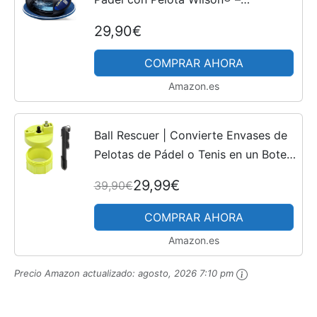
Innovador Dispositivo Deportivo
29,90€
para Jugar y Entrenar al Aire Libre,
en el jardín, la terraza
COMPRAR AHORA
Amazon.es
Ball Rescuer | Convierte Envases de
Pelotas de Pádel o Tenis en un Bote
Presurizador de 30 PSI | Presurizador
29,99€
39,90€
Adaptable a Envases de 3 o 4 Bolas
+ Bomba...
COMPRAR AHORA
Amazon.es
Precio Amazon actualizado:
agosto, 2026 7:10 pm