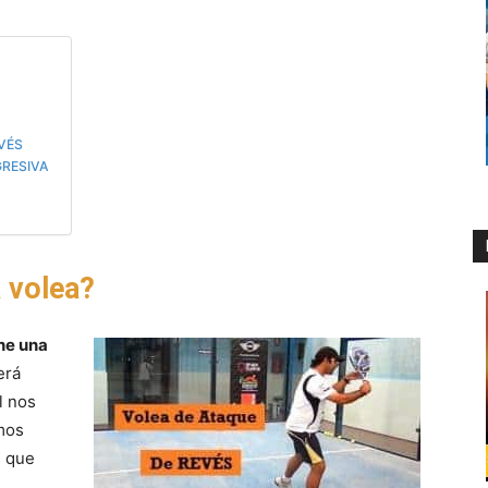
EVÉS
GRESIVA
 volea?
ne una
erá
l nos
mos
s que