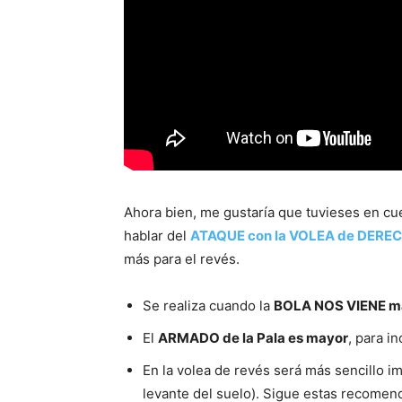
Ahora bien, me gustaría que tuvieses en c
hablar del
ATAQUE con la VOLEA de DERE
más para el revés.
Se realiza cuando la
BOLA NOS VIENE m
El
ARMADO de la Pala es mayor
, para i
En la volea de revés será más sencillo i
levante del suelo). Sigue estas recome