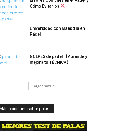
Errores Comunes en el Pádel y
Cómo Evitarlos
Universidad con Maestría en
Pádel
GOLPES de pádel 【Aprende y
mejora tu TÉCNICA】
Cargar más
Más opiniones sobre palas: