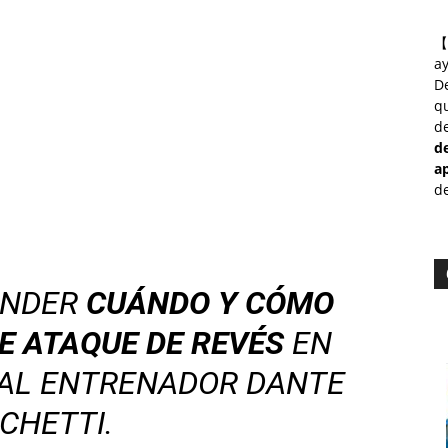
【
a
D
qu
de
d
a
de
ENDER
CUÁNDO Y CÓMO
E ATAQUE DE REVÉS
EN
 AL ENTRENADOR DANTE
CHETTI.