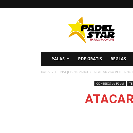
PADELSTAR
PALAS
PDF GRATIS
REGLAS
Inicio
CONSEJOS de Pádel
ATACAR con VOLEA de 
CONSEJOS de Pádel
TÉ
ATACAR