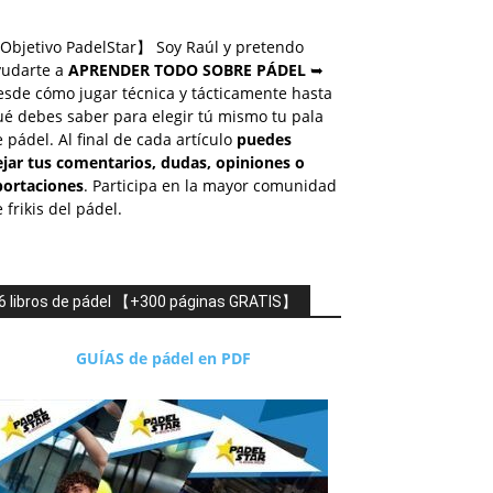
Objetivo PadelStar】 Soy Raúl y pretendo
yudarte a
APRENDER TODO SOBRE PÁDEL
➥
esde cómo jugar técnica y tácticamente hasta
é debes saber para elegir tú mismo tu pala
 pádel. Al final de cada artículo
puedes
ejar tus comentarios, dudas, opiniones o
portaciones
. Participa en la mayor comunidad
 frikis del pádel.
6 libros de pádel 【+300 páginas GRATIS】
GUÍAS de pádel en PDF