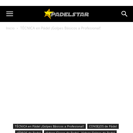
Inicio
TÉCNICA en Pádel ¡Golpes Básicos a Profesional!
TÉCNICA en Pádel ¡Golpes Básicos a Profesional!
CONSEJOS de Pádel
VÍDEOS de Padel
Videos Clases de Padel - Videos Golpes de Padel