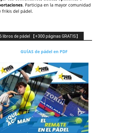
portaciones
. Participa en la mayor comunidad
 frikis del pádel.
6 libros de pádel 【+300 páginas GRATIS】
GUÍAS de pádel en PDF