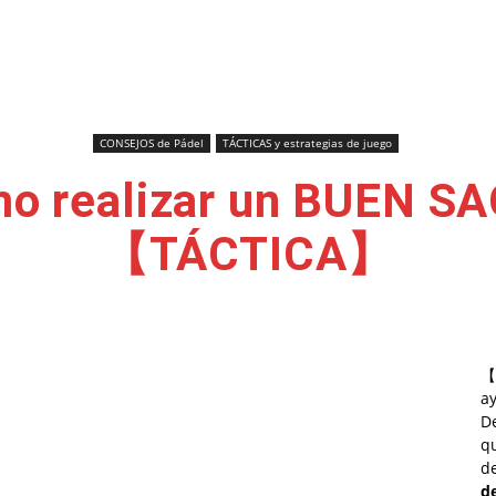
CONSEJOS de Pádel
TÁCTICAS y estrategias de juego
o realizar un BUEN S
【TÁCTICA】
【
a
D
qu
de
d