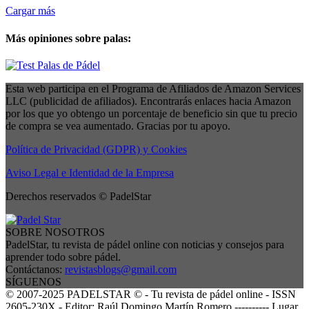
Cargar más
Más opiniones sobre palas:
Esta web participa en el Programa de Afiliados de Amazon Services
LLC (publicidad de afiliados). Encontrarás enlaces hacia Amazon
por los que yo obtengo un porcentaje de beneficio sin que tu precio
de compra se vea aumentado. Gracias por tu apoyo.
Política de Privacidad (GDPR) y Cookies
Aviso Legal e Identidad de la Empresa
Derechos reservados © PadelStar
SOBRE NOSOTROS
PadelStar, tu revista de pádel online con noticias y consejos para
aprender todo sobre pádel.
Contáctanos:
revistasblogs@gmail.com
SÍGUENOS
© 2007-2025 PADELSTAR © - Tu revista de pádel online - ISSN
2605-230X - Editor: Raúl Domingo Martín Romero ---------- Lugar