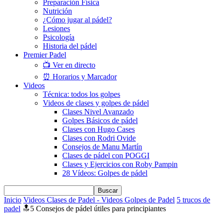
Preparación Física
Nutrición
¿Cómo jugar al pádel?
Lesiones
Psicología
Historia del pádel
Premier Padel
📺 Ver en directo
⏰ Horarios y Marcador
Videos
Técnica: todos los golpes
Videos de clases y golpes de pádel
Clases Nivel Avanzado
Golpes Básicos de pádel
Clases con Hugo Cases
Clases con Rodri Ovide
Consejos de Manu Martín
Clases de pádel con POGGI
Clases y Ejercicios con Roby Pampin
28 Vídeos: Golpes de pádel
Inicio
Videos Clases de Padel - Videos Golpes de Padel
5 trucos de
padel
🔝5 Consejos de pádel útiles para principiantes