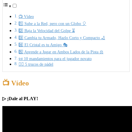
📺 Vídeo
1️⃣ Sube a la Red, pero con un Globo 🎈
2️⃣ Baja la Velocidad del Golpe ⏳
3️⃣ Cambia tu Armado, Hazlo Corto y Compacto 🏏
4️⃣ El Cristal es tu Amigo 🎭
5️⃣ Aprende a Jugar en Ambos Lados de la Pista ⚖️
📜 10 mandamientos para el jugador novato
🧙‍♂️ 5 trucos de pádel
📺 Vídeo
▷ ¡Dale al PLAY!