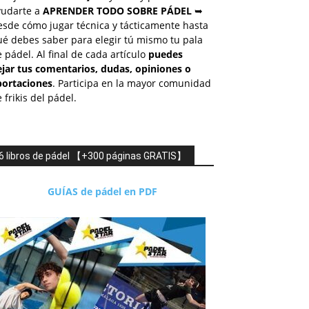
yudarte a
APRENDER TODO SOBRE PÁDEL
➥
esde cómo jugar técnica y tácticamente hasta
é debes saber para elegir tú mismo tu pala
 pádel. Al final de cada artículo
puedes
ejar tus comentarios, dudas, opiniones o
portaciones
. Participa en la mayor comunidad
 frikis del pádel.
6 libros de pádel 【+300 páginas GRATIS】
GUÍAS de pádel en PDF