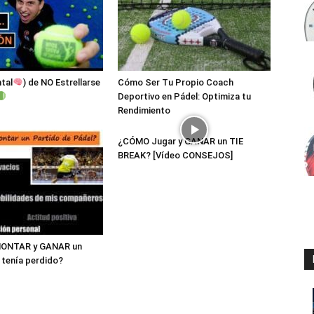
ntal
) de NO Estrellarse
Cómo Ser Tu Propio Coach
Deportivo en Pádel: Optimiza tu
Rendimiento
¿CÓMO Jugar y GANAR un TIE
BREAK? [Vídeo CONSEJOS]
ONTAR y GANAR un
 tenía perdido?