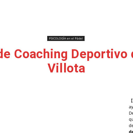
PSICOLOGÍA en el Pádel
de Coaching Deportivo 
Villota
【
a
D
qu
de
d