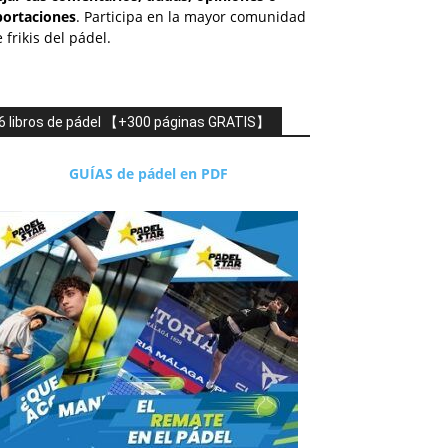
portaciones
. Participa en la mayor comunidad
 frikis del pádel.
6 libros de pádel 【+300 páginas GRATIS】
GUÍAS de pádel en PDF