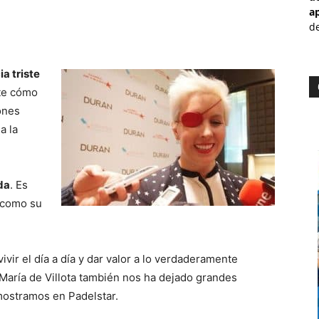
a
de
ia triste
te cómo
iones
a la
ida
. Es
a como su
vir el día a día y dar valor a lo verdaderamente
María de Villota también nos ha dejado grandes
ostramos en Padelstar.