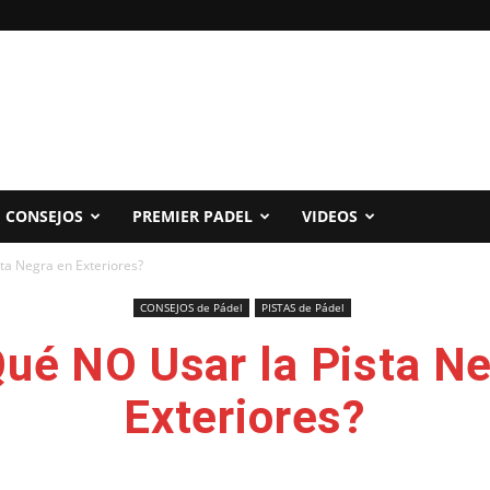
CONSEJOS
PREMIER PADEL
VIDEOS
ta Negra en Exteriores?
CONSEJOS de Pádel
PISTAS de Pádel
ué NO Usar la Pista N
Exteriores?