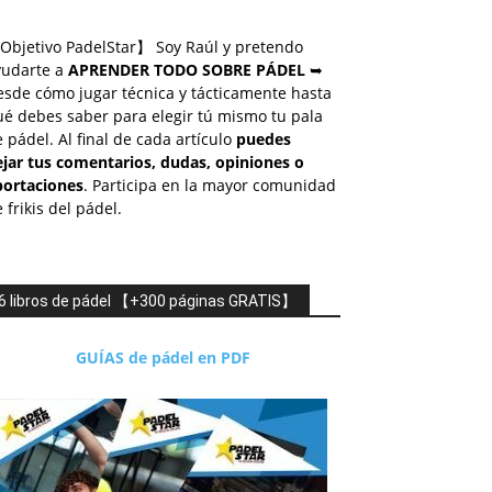
Objetivo PadelStar】 Soy Raúl y pretendo
yudarte a
APRENDER TODO SOBRE PÁDEL
➥
esde cómo jugar técnica y tácticamente hasta
é debes saber para elegir tú mismo tu pala
 pádel. Al final de cada artículo
puedes
ejar tus comentarios, dudas, opiniones o
portaciones
. Participa en la mayor comunidad
 frikis del pádel.
6 libros de pádel 【+300 páginas GRATIS】
GUÍAS de pádel en PDF