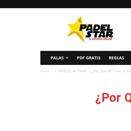
PADELSTAR
PALAS
PDF GRATIS
REGLAS
Inicio
CONSEJOS de Pádel
¿Por Qué NO Usar la Pis
¿Por Q