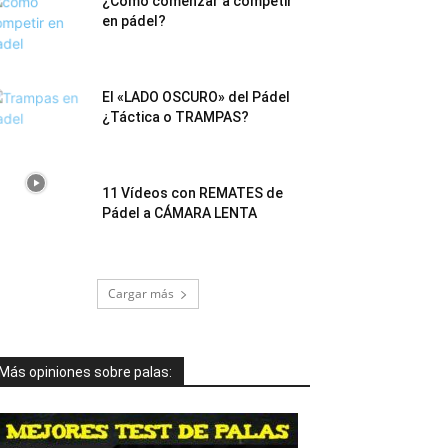
¿Cómo comenzar a competir
en pádel?
El «LADO OSCURO» del Pádel
¿Táctica o TRAMPAS?
11 Vídeos con REMATES de
Pádel a CÁMARA LENTA
Cargar más
Más opiniones sobre palas: