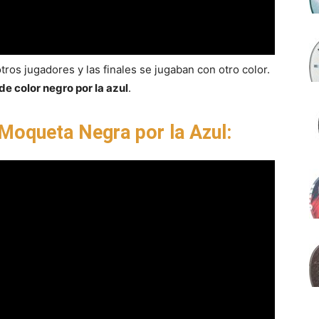
tros jugadores y las finales se jugaban con otro color.
e color negro por la azul
.
Moqueta Negra por la Azul: