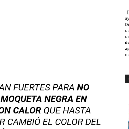
【
a
D
qu
de
d
a
de
AN FUERTES PARA
NO
E MOQUETA NEGRA EN
CON CALOR
QUE HASTA
R CAMBIÓ EL COLOR DEL