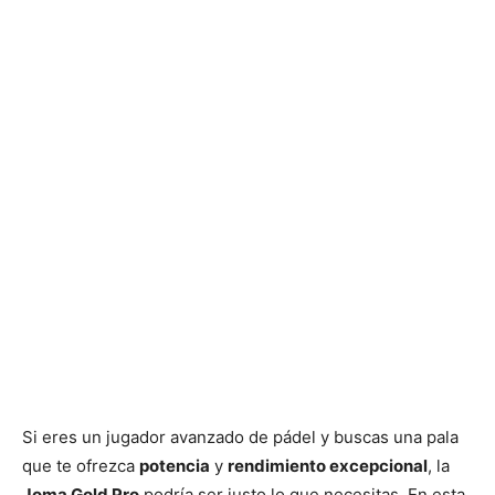
Si eres un jugador avanzado de pádel y buscas una pala
que te ofrezca
potencia
y
rendimiento excepcional
, la
Joma Gold Pro
podría ser justo lo que necesitas. En esta