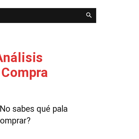
nálisis
e Compra
No sabes qué pala
comprar?