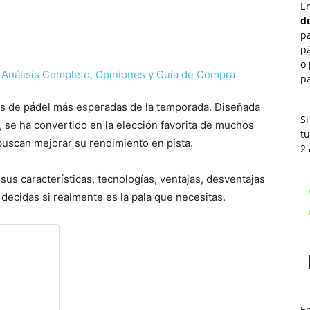
E
de
p
pá
o 
pa
as de pádel más esperadas de la temporada. Diseñada
Si
, se ha convertido en la elección favorita de muchos
tu
buscan mejorar su rendimiento en pista.
2 
sus características, tecnologías, ventajas, desventajas
decidas si realmente es la pala que necesitas.
E