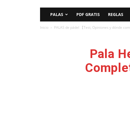
PALAS
PDF GRATIS
REGLAS
Inicio
PALAS de pádel 【Test, Opiniones y dónde co
Pala H
Complet