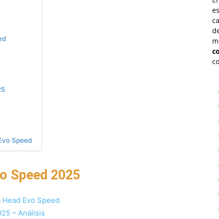
es
ca
d
ed
m
c
co
25
 Evo Speed
vo Speed 2025