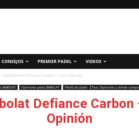
CONSEJOS
PREMIER PADEL
VIDEOS
Pala Babolat Defiance Carbon – Test y Opinión
as BABOLAT
Opiniones palas BABOLAT
PALAS de pádel 【Test, Opiniones y dónde comp
bolat Defiance Carbon 
Opinión