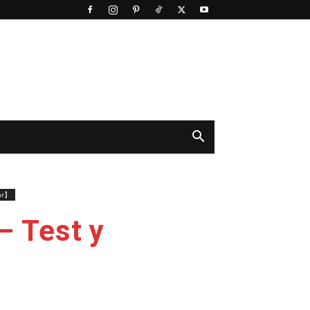
rar】
– Test y