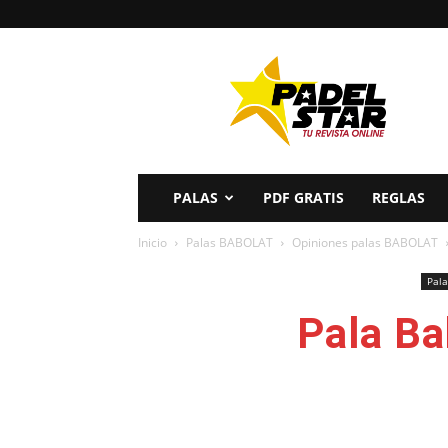
PADELSTAR
PALAS
PDF GRATIS
REGLAS
Inicio
Palas BABOLAT
Opiniones palas BABOLAT
Pal
Pala Ba