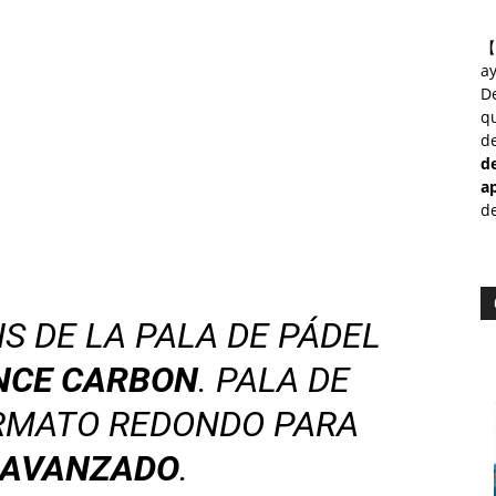
【
a
D
qu
de
d
a
de
IS DE LA PALA DE PÁDEL
NCE CARBON
. PALA DE
RMATO REDONDO PARA
 AVANZADO
.