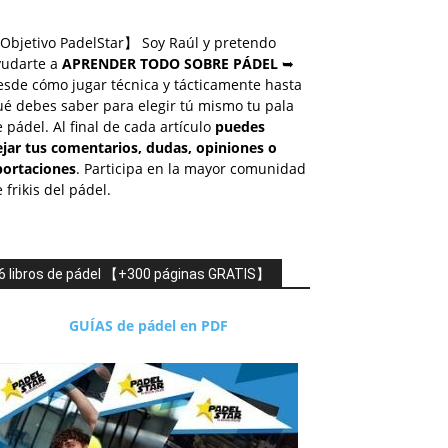
Objetivo PadelStar】 Soy Raúl y pretendo
yudarte a
APRENDER TODO SOBRE PÁDEL
➥
esde cómo jugar técnica y tácticamente hasta
é debes saber para elegir tú mismo tu pala
 pádel. Al final de cada artículo
puedes
ejar tus comentarios, dudas, opiniones o
portaciones
. Participa en la mayor comunidad
 frikis del pádel.
6 libros de pádel 【+300 páginas GRATIS】
GUÍAS de pádel en PDF