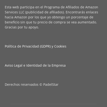
Esta web participa en el Programa de Afiliados de Amazon
Services LLC (publicidad de afiliados). Encontrarás enlaces
hacia Amazon por los que yo obtengo un porcentaje de
beneficio sin que tu precio de compra se vea aumentado.
Gracias por tu apoyo.
Política de Privacidad (GDPR) y Cookies
Aviso Legal e Identidad de la Empresa
Derechos reservados © PadelStar