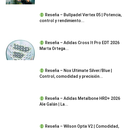
Reseña – Bullpadel Vertex 05 | Potencia,
control y rendimiento...
Reseña – Adidas Cross It Pro EDT 2026
Marta Ortega...
Reseña – Nox Ultimate Silver/Blue |
Control, comodidad y precisión...
Reseña – Adidas Metalbone HRD+ 2026
Ale Galán | La...
Reseña – Wilson Optix V2 | Comodidad,