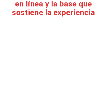
en línea y la base que
sostiene la experiencia