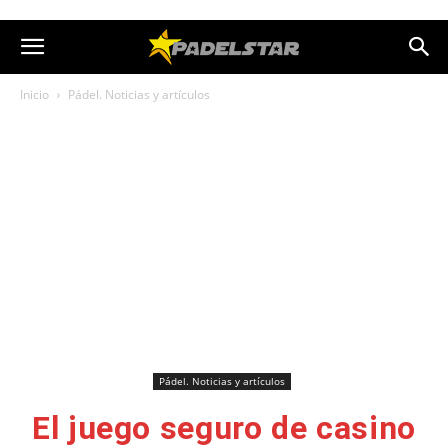
Inicio
Pádel. Noticias y artículos
Pádel. Noticias y artículos
El juego seguro de casino