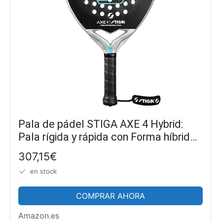
Pala de pádel STIGA AXE 4 Hybrid:
Pala rígida y rápida con Forma híbrida.
Fibra de Carbono 15K Exclusiva y
307,15€
TeXtreme®, optimizada para
en stock
Jugadores de Nivel...
COMPRAR AHORA
Amazon.es