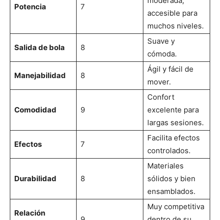
moderada,
Potencia
7
accesible para
muchos niveles.
Suave y
Salida de bola
8
cómoda.
Ágil y fácil de
Manejabilidad
8
mover.
Confort
Comodidad
9
excelente para
largas sesiones.
Facilita efectos
Efectos
7
controlados.
Materiales
Durabilidad
8
sólidos y bien
ensamblados.
Muy competitiva
Relación
9
dentro de su