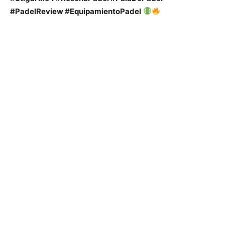
#PadelReview #EquipamientoPadel