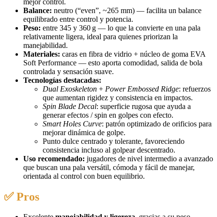
mejor control.
Balance:
neutro (“even”, ~265 mm) — facilita un balance
equilibrado entre control y potencia.
Peso:
entre 345 y 360 g — lo que la convierte en una pala
relativamente ligera, ideal para quienes priorizan la
manejabilidad.
Materiales:
caras en fibra de vidrio + núcleo de goma EVA
Soft Performance — esto aporta comodidad, salida de bola
controlada y sensación suave.
Tecnologías destacadas:
Dual Exoskeleton
+
Power Embossed Ridge
: refuerzos
que aumentan rigidez y consistencia en impactos.
Spin Blade Decal
: superficie rugosa que ayuda a
generar efectos / spin en golpes con efecto.
Smart Holes Curve
: patrón optimizado de orificios para
mejorar dinámica de golpe.
Punto dulce centrado y tolerante, favoreciendo
consistencia incluso al golpear descentrado.
Uso recomendado:
jugadores de nivel intermedio a avanzado
que buscan una pala versátil, cómoda y fácil de manejar,
orientada al control con buen equilibrio.
✅ Pros
Excelente
manejabilidad y ligereza
, gracias a su peso