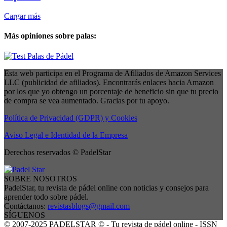
Cargar más
Más opiniones sobre palas:
Esta web participa en el Programa de Afiliados de Amazon Services
LLC (publicidad de afiliados). Encontrarás enlaces hacia Amazon
por los que yo obtengo un porcentaje de beneficio sin que tu precio
de compra se vea aumentado. Gracias por tu apoyo.
Política de Privacidad (GDPR) y Cookies
Aviso Legal e Identidad de la Empresa
Derechos reservados © PadelStar
SOBRE NOSOTROS
PadelStar, tu revista de pádel online con noticias y consejos para
aprender todo sobre pádel.
Contáctanos:
revistasblogs@gmail.com
SÍGUENOS
© 2007-2025 PADELSTAR © - Tu revista de pádel online - ISSN