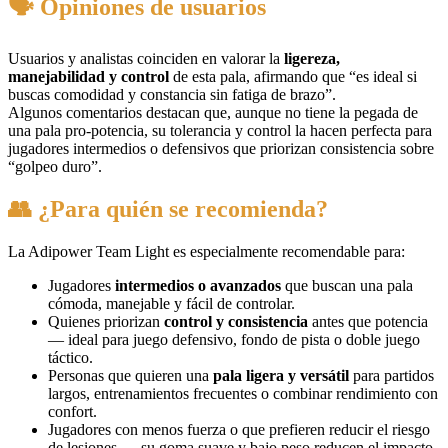
🗣 Opiniones de usuarios
Usuarios y analistas coinciden en valorar la
ligereza,
manejabilidad y control
de esta pala, afirmando que “es ideal si
buscas comodidad y constancia sin fatiga de brazo”.
Algunos comentarios destacan que, aunque no tiene la pegada de
una pala pro‑potencia, su tolerancia y control la hacen perfecta para
jugadores intermedios o defensivos que priorizan consistencia sobre
“golpeo duro”.
👥 ¿Para quién se recomienda?
La Adipower Team Light es especialmente recomendable para:
Jugadores
intermedios o avanzados
que buscan una pala
cómoda, manejable y fácil de controlar.
Quienes priorizan
control y consistencia
antes que potencia
— ideal para juego defensivo, fondo de pista o doble juego
táctico.
Personas que quieren una
pala ligera y versátil
para partidos
largos, entrenamientos frecuentes o combinar rendimiento con
confort.
Jugadores con menos fuerza o que prefieren reducir el riesgo
de lesiones — su goma suave y bajo peso reducen el impacto