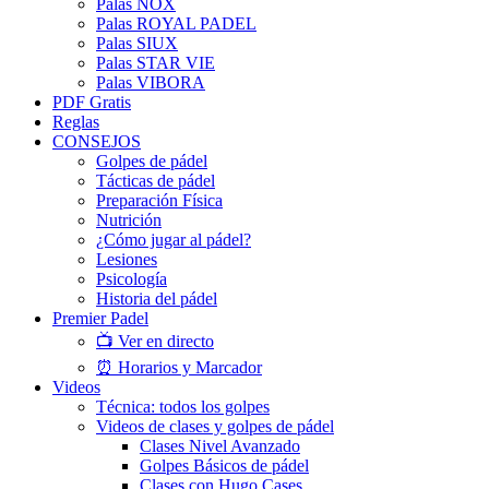
Palas NOX
Palas ROYAL PADEL
Palas SIUX
Palas STAR VIE
Palas VIBORA
PDF Gratis
Reglas
CONSEJOS
Golpes de pádel
Tácticas de pádel
Preparación Física
Nutrición
¿Cómo jugar al pádel?
Lesiones
Psicología
Historia del pádel
Premier Padel
📺 Ver en directo
⏰ Horarios y Marcador
Videos
Técnica: todos los golpes
Videos de clases y golpes de pádel
Clases Nivel Avanzado
Golpes Básicos de pádel
Clases con Hugo Cases