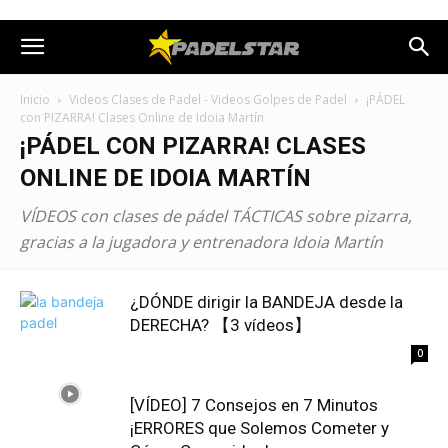
Inicio
Videos Clases de Padel - Videos Golpes de Padel
¡PÁDEL
con PIZARRA! Clases Online de Idoia Martín
¡PÁDEL CON PIZARRA! CLASES
ONLINE DE IDOIA MARTÍN
VÍDEOS con clases de pádel TÁCTICAS sobre pizarra,
gracias a la jugadora y entrenadora Idoia Martín
¿DÓNDE dirigir la BANDEJA desde la
DERECHA? 【3 vídeos】
0
[VÍDEO] 7 Consejos en 7 Minutos
¡ERRORES que Solemos Cometer y